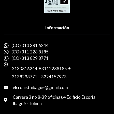
Información
(CO) 313 381 6244
(CO) 311 228 8185
(CO) 313 829 8771
3133816244
-
3112288185
-
3138298771
-
3224157973
elcronistaibague@gmail.com
Carrera 3 no 8-39 oficina u4 Edificio Escorial
Ibagué - Tolima