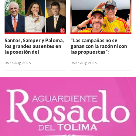
Santos, Samper y Paloma,
"Las campañas no se
los grandes ausentes en
ganan con la razón ni con
la posesión del
las propuestas":
presidente De la Espriella
estratega de De la
06 de Aug, 2026
Espriella
06 de Aug, 2026