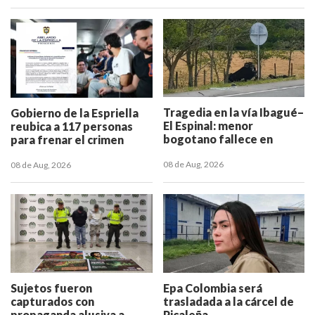
Tragedia en la vía Ibagué–
Gobierno de la Espriella
El Espinal: menor
reubica a 117 personas
bogotano fallece en
para frenar el crimen
volcamiento
desde las cárceles
08 de Aug, 2026
08 de Aug, 2026
Sujetos fueron
Epa Colombia será
capturados con
trasladada a la cárcel de
propaganda alusiva a
Picaleña