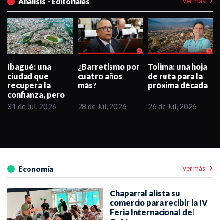
Análisis - Editoriales
Ver más
¿Barretismo por
Tolima: una hoja
Valencia a
cuatro años
de ruta para la
Fajardo: "Eludir
más?
próxima década
tomar partido
por tercera vez
no es justo con la
28 de Jul, 2026
26 de Jul, 2026
20 de Jun, 2026
democracia":
Economía
Ver más
Chaparral alista su
comercio para recibir la IV
Feria Internacional del