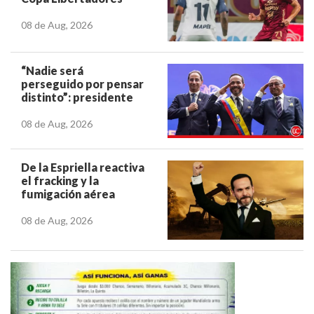
08 de Aug, 2026
“Nadie será
perseguido por pensar
distinto”: presidente
Abelardo de la
Espriella
08 de Aug, 2026
De la Espriella reactiva
el fracking y la
fumigación aérea
08 de Aug, 2026