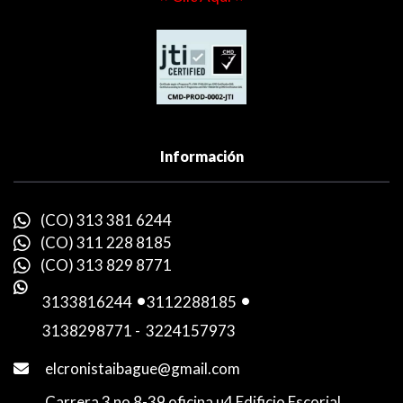
Información
(CO) 313 381 6244
(CO) 311 228 8185
(CO) 313 829 8771
3133816244
-
3112288185
-
3138298771
-
3224157973
elcronistaibague@gmail.com
Carrera 3 no 8-39 oficina u4 Edificio Escorial