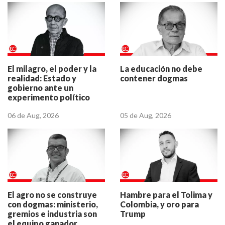
El milagro, el poder y la
La educación no debe
realidad: Estado y
contener dogmas
gobierno ante un
experimento político
06 de Aug, 2026
05 de Aug, 2026
El agro no se construye
Hambre para el Tolima y
con dogmas: ministerio,
Colombia, y oro para
gremios e industria son
Trump
el equipo ganador