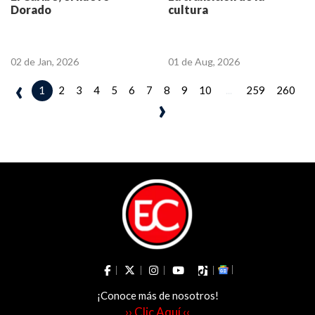
Dorado
cultura
02 de Jan, 2026
01 de Aug, 2026
‹
2
3
4
5
6
7
8
9
10
...
259
260
1
›
¡Conoce más de nosotros!
›› Clic Aquí ‹‹