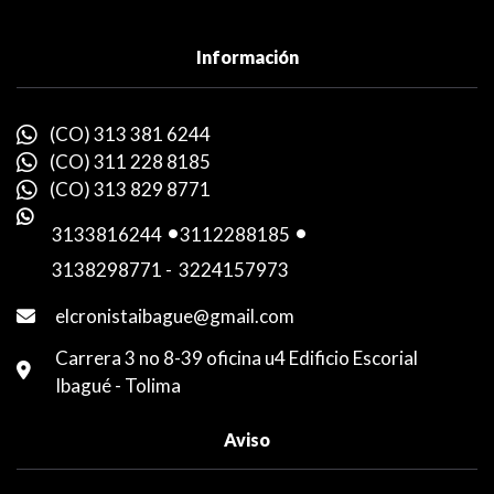
Información
(CO) 313 381 6244
(CO) 311 228 8185
(CO) 313 829 8771
3133816244
-
3112288185
-
3138298771
-
3224157973
elcronistaibague@gmail.com
Carrera 3 no 8-39 oficina u4 Edificio Escorial
Ibagué - Tolima
Aviso