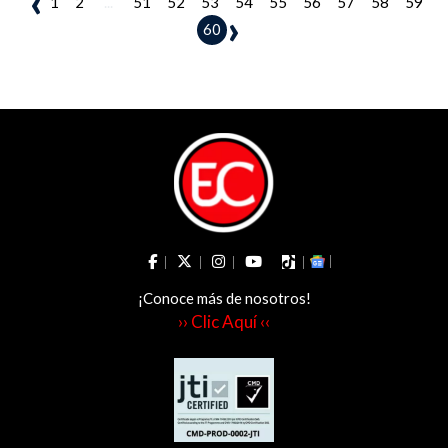
‹
1
2
...
51
52
53
54
55
56
57
58
59
›
60
¡Conoce más de nosotros!
›› Clic Aquí ‹‹