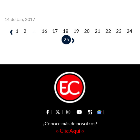
14 de Jan, 2017
‹
1
2
...
16
17
18
19
20
21
22
23
24
›
25
¡Conoce más de nosotros!
›› Clic Aquí ‹‹