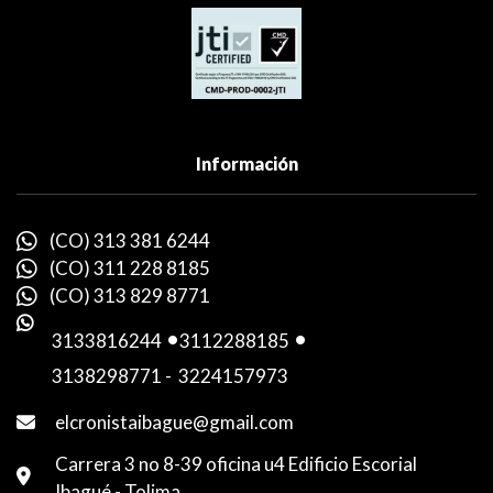
Información
(CO) 313 381 6244
(CO) 311 228 8185
(CO) 313 829 8771
3133816244
-
3112288185
-
3138298771
-
3224157973
elcronistaibague@gmail.com
Carrera 3 no 8-39 oficina u4 Edificio Escorial
Ibagué - Tolima