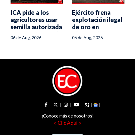
ICA pide a los
Ejército frena
agricultores usar
explotación ilegal
semilla autorizada
de oro en
para enfrentar el
Chaparral
06 de Aug, 2026
06 de Aug, 2026
fenómeno de El
Niño
¡Conoce más de nosotros!
›› Clic Aquí ‹‹