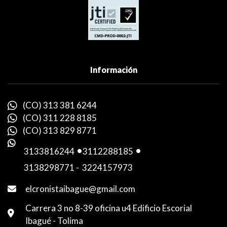
Información
(CO) 313 381 6244
(CO) 311 228 8185
(CO) 313 829 8771
3133816244
-
3112288185
-
3138298771
-
3224157973
elcronistaibague@gmail.com
Carrera 3 no 8-39 oficina u4 Edificio Escorial
Ibagué - Tolima