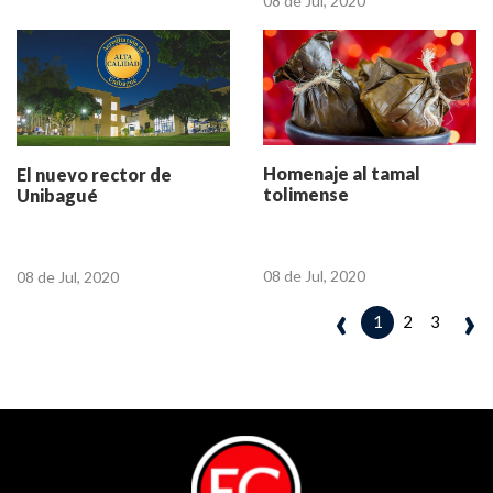
08 de Jul, 2020
Homenaje al tamal
El nuevo rector de
tolimense
Unibagué
08 de Jul, 2020
08 de Jul, 2020
‹
›
2
3
1