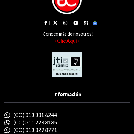
¡Conoce más de nosotros!
›› Clic Aquí ‹‹
Información
(CO) 313 381 6244
(CO) 311 228 8185
(CO) 313 829 8771