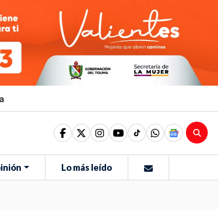
ma
inión
Lo más leído