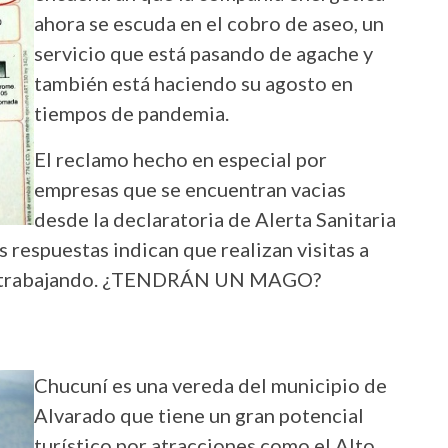
ahora se escuda en el cobro de aseo, un
servicio que está pasando de agache y
también está haciendo su agosto en
tiempos de pandemia.
El reclamo hecho en especial por
empresas que se encuentran vacias
desde la declaratoria de Alerta Sanitaria
 respuestas indican que realizan visitas a
nas trabajando. ¿TENDRÁN UN MAGO?
Chucuní es una vereda del municipio de
Alvarado que tiene un gran potencial
turístico por atracciones como el Alto