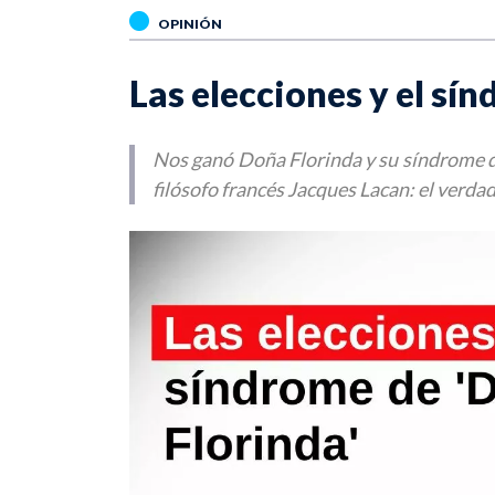
OPINIÓN
Las elecciones y el sí
Nos ganó Doña Florinda y su síndrome de
filósofo francés Jacques Lacan: el verda