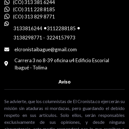
(CO) 313 381 6244
(CO) 311 228 8185
(CO) 313 829 8771
3133816244
-
3112288185
-
3138298771
-
3224157973
elcronistaibague@gmail.com
Carrera 3 no 8-39 oficina u4 Edificio Escorial
Ibagué - Tolima
Aviso
Se advierte, que los columnistas de El Cronista.co ejercerán su
misión sin ataduras ni mordazas, pero guardando el debido
respeto en sus artículos. Solo ellos, serán responsables
exclusivamente de sus opiniones, y desde ninguna
circunstancia, este medio responderá por lo que escriban o