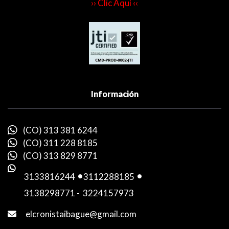
›› Clic Aquí ‹‹
Información
(CO) 313 381 6244
(CO) 311 228 8185
(CO) 313 829 8771
3133816244
-
3112288185
-
3138298771
-
3224157973
elcronistaibague@gmail.com