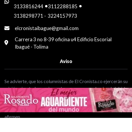
3133816244
-
3112288185
-
3138298771
-
3224157973
elcronistaibague@gmail.com
Carrera 3 no 8-39 oficina u4 Edificio Escorial
Ibagué - Tolima
Aviso
Se advierte, que los columnistas de El Cronista.co ejercerán su
misión sin ataduras ni mordazas, pero guardando el debido
respeto en sus artículos. Solo ellos, serán responsables
exclusivamente de sus opiniones, y desde ninguna
circunstancia, este medio responderá por lo que escriban o
afirmen.