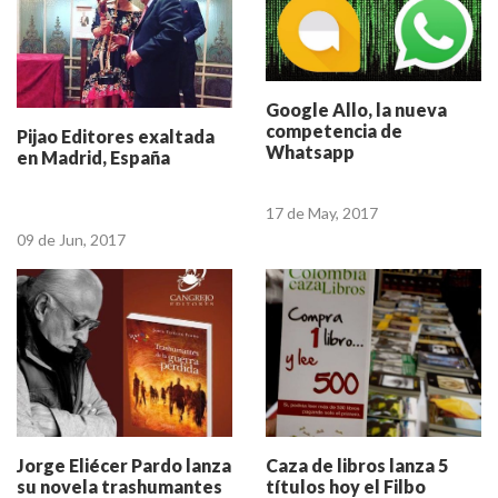
Google Allo, la nueva
competencia de
Pijao Editores exaltada
Whatsapp
en Madrid, España
17 de May, 2017
09 de Jun, 2017
Jorge Eliécer Pardo lanza
Caza de libros lanza 5
su novela trashumantes
títulos hoy el Filbo