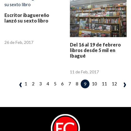
Escritor ibaguereño
lanzó su sexto libro
26 de Feb, 2017
Del 16 al 19 de febrero
libros desde 5 mil en
Ibagué
11 de Feb, 2017
‹
›
1
2
3
4
5
6
7
8
10
11
12
9