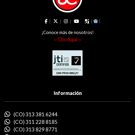
¡Conoce más de nosotros!
›› Clic Aquí ‹‹
Información
(CO) 313 381 6244
(CO) 311 228 8185
(CO) 313 829 8771