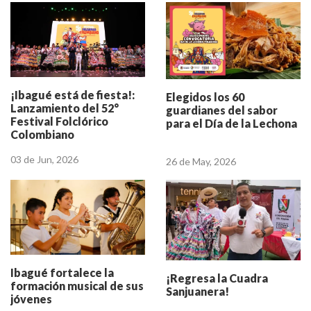
¡Ibagué está de fiesta!:
Elegidos los 60
Lanzamiento del 52°
guardianes del sabor
Festival Folclórico
para el Día de la Lechona
Colombiano
03 de Jun, 2026
26 de May, 2026
Ibagué fortalece la
¡Regresa la Cuadra
formación musical de sus
Sanjuanera!
jóvenes