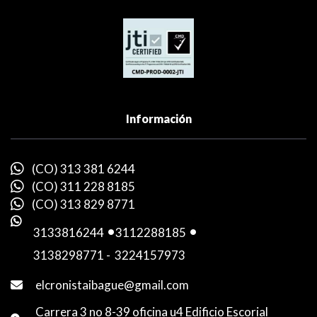
Información
(CO) 313 381 6244
(CO) 311 228 8185
(CO) 313 829 8771
3133816244
-
3112288185
-
3138298771
-
3224157973
elcronistaibague@gmail.com
Carrera 3 no 8-39 oficina u4 Edificio Escorial