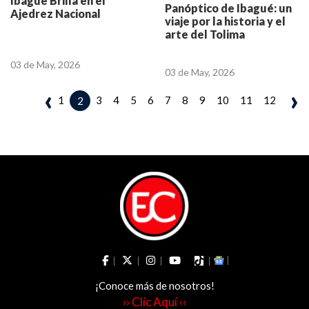
Ibagué Brilla en el
Panóptico de Ibagué: un
Ajedrez Nacional
viaje por la historia y el
arte del Tolima
03 de May, 2026
03 de May, 2026
‹
›
1
3
4
5
6
7
8
9
10
11
12
2
¡Conoce más de nosotros!
›› Clic Aquí ‹‹