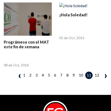
¡Hola Soledad!
05 de Oct, 2016
Prográmese con el MAT
este fin de semana
08 de Oct, 2016
‹
›
1
2
3
4
5
6
7
8
9
10
12
11