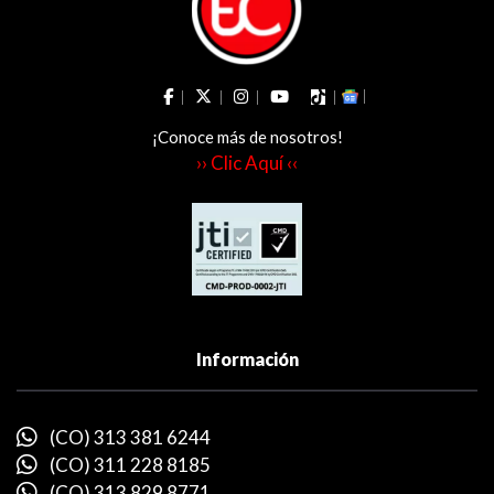
¡Conoce más de nosotros!
›› Clic Aquí ‹‹
Información
(CO) 313 381 6244
(CO) 311 228 8185
(CO) 313 829 8771