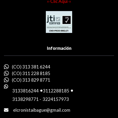
›› Clic Aquí ‹‹
Información
(CO) 313 381 6244
(CO) 311 228 8185
(CO) 313 829 8771
3133816244
-
3112288185
-
3138298771
-
3224157973
elcronistaibague@gmail.com