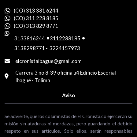
(CO) 313 381 6244
(CO) 311 228 8185
(CO) 313 829 8771
3133816244
-
3112288185
-
3138298771
-
3224157973
elcronistaibague@gmail.com
Carrera 3 no 8-39 oficina u4 Edificio Escorial
Ibagué - Tolima
Aviso
Se advierte, que los columnistas de El Cronista.co ejercerán su
misión sin ataduras ni mordazas, pero guardando el debido
respeto en sus artículos. Solo ellos, serán responsables