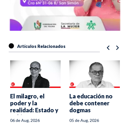
Artículos Relacionados
é
El milagro, el
La educación no
poder y la
debe contener
realidad: Estado y
dogmas
gobierno ante un
06 de Aug, 2026
05 de Aug, 2026
experimento