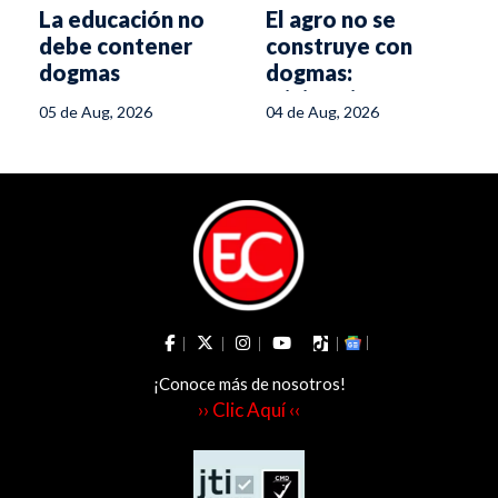
La educación no
El agro no se
debe contener
construye con
dogmas
dogmas:
ministerio,
05 de Aug, 2026
04 de Aug, 2026
gremios e
industria son el
equipo ganador
¡Conoce más de nosotros!
›› Clic Aquí ‹‹