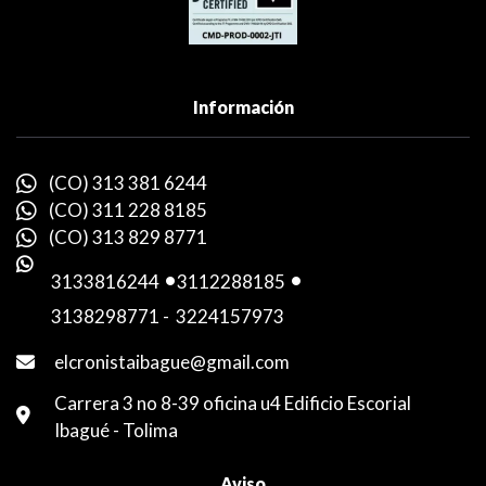
Información
(CO) 313 381 6244
(CO) 311 228 8185
(CO) 313 829 8771
3133816244
-
3112288185
-
3138298771
-
3224157973
elcronistaibague@gmail.com
Carrera 3 no 8-39 oficina u4 Edificio Escorial
Ibagué - Tolima
Aviso