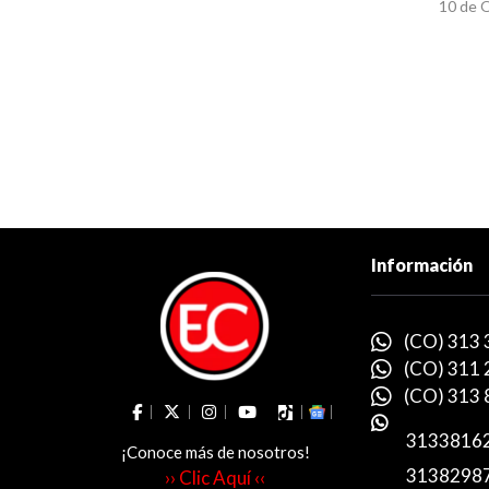
10 de 
Información
(CO) 313 
(CO) 311 
(CO) 313 
3133816
¡Conoce más de nosotros!
3138298
›› Clic Aquí ‹‹