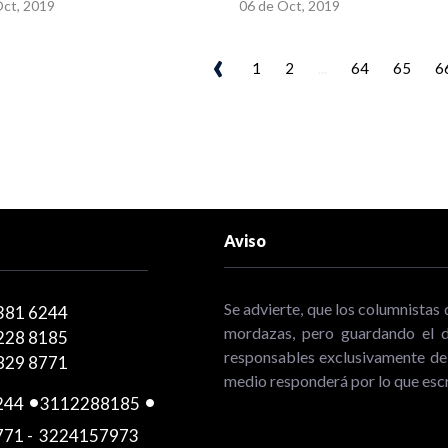
Oct, 2019
06 de Oct, 2019
‹
1
2
...
64
65
6
Aviso
Se advierte, que los columnistas 
381 6244
mordazas, pero guardando el de
228 8185
responsables exclusivamente de 
829 8771
medio responderá por lo que escr
244
-
3112288185
-
771
-
3224157973