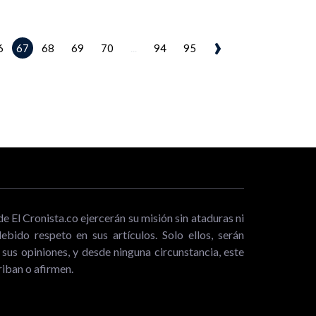
›
67
6
68
69
70
...
94
95
de El Cronista.co ejercerán su misión sin ataduras ni
bido respeto en sus artículos. Solo ellos, serán
sus opiniones, y desde ninguna circunstancia, este
iban o afirmen.