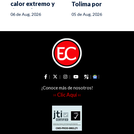
calor extremo y
Tolima por
riesgo de
normativa del
06 de Aug, 2026
05 de Aug, 2026
incendios
Ministerio de
Salud para piscinas
¡Conoce más de nosotros!
›› Clic Aquí ‹‹