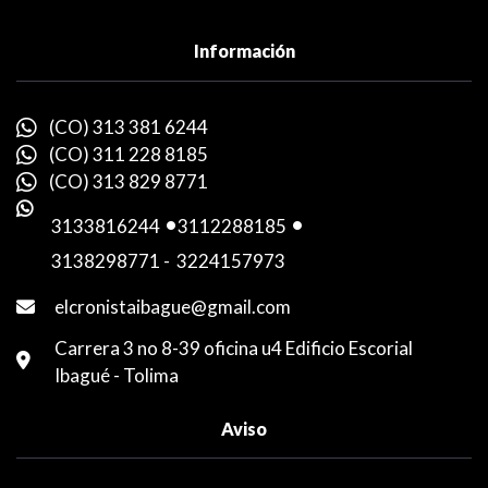
Información
(CO) 313 381 6244
(CO) 311 228 8185
(CO) 313 829 8771
3133816244
-
3112288185
-
3138298771
-
3224157973
elcronistaibague@gmail.com
Carrera 3 no 8-39 oficina u4 Edificio Escorial
Ibagué - Tolima
Aviso