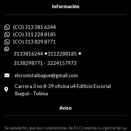
Información
(CO) 313 381 6244
(CO) 311 228 8185
(CO) 313 829 8771
3133816244
-
3112288185
-
3138298771
-
3224157973
elcronistaibague@gmail.com
Carrera 3 no 8-39 oficina u4 Edificio Escorial
Ibagué - Tolima
Aviso
Se advierte, que los columnistas de El Cronista.co ejercerán su