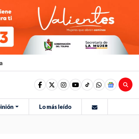
ma
inión
Lo más leído