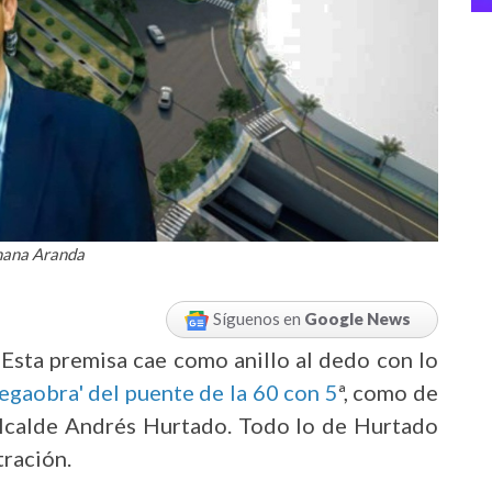
ohana Aranda
Síguenos en
Google News
Esta premisa cae como anillo al dedo con lo
egaobra' del puente de la 60 con 5
ª, como de
lcalde Andrés Hurtado. Todo lo de Hurtado
ración.