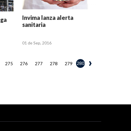
Invima lanza alerta
aga
sanitaria
01 de Sep, 2016
›
280
275
276
277
278
279