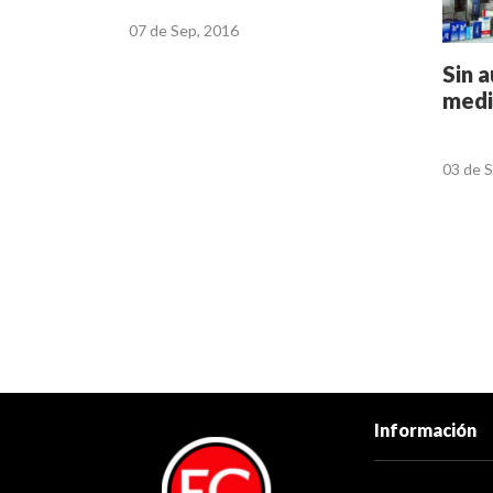
07 de Sep, 2016
Sin 
medi
03 de 
Información