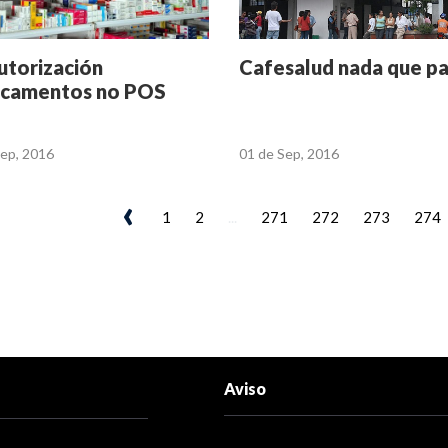
autorización
Cafesalud nada que p
camentos no POS
Sep, 2016
01 de Sep, 2016
‹
1
2
...
271
272
273
274
Aviso