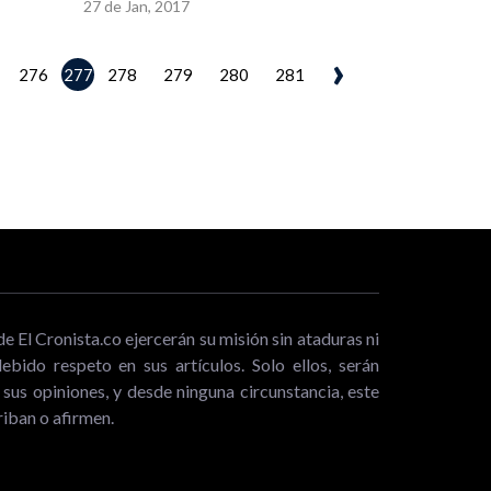
27 de Jan, 2017
›
277
276
278
279
280
281
de El Cronista.co ejercerán su misión sin ataduras ni
bido respeto en sus artículos. Solo ellos, serán
sus opiniones, y desde ninguna circunstancia, este
iban o afirmen.