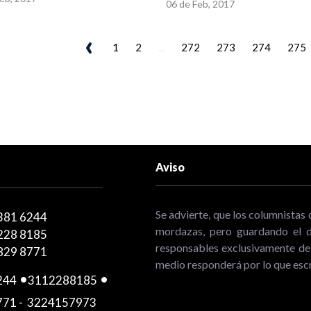
06 de Feb, 2017
‹
1
2
...
272
273
274
275
Aviso
Se advierte, que los columnistas 
381 6244
mordazas, pero guardando el de
228 8185
responsables exclusivamente de 
829 8771
medio responderá por lo que escr
244
-
3112288185
-
771
-
3224157973