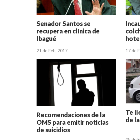
Senador Santos se
Inca
recupera en clínica de
colc
Ibagué
hote
21 de Feb, 2017
17 de 
Te ll
Recomendaciones de la
de l
OMS para emitir noticias
de suicidios
08 de 