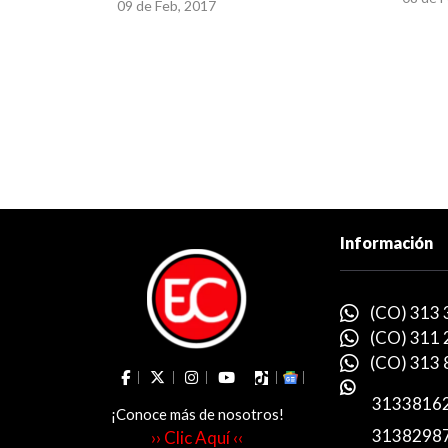
09 de Feb, 2017
Información
(CO) 313 
(CO) 311 
(CO) 313 
3133816
¡Conoce más de nosotros!
3138298
›› Clic Aquí ‹‹