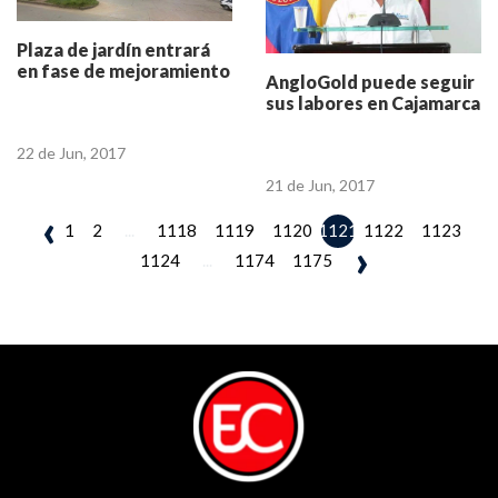
Plaza de jardín entrará
en fase de mejoramiento
AngloGold puede seguir
sus labores en Cajamarca
22 de Jun, 2017
21 de Jun, 2017
‹
1
2
...
1118
1119
1120
1122
1123
1121
›
1124
...
1174
1175