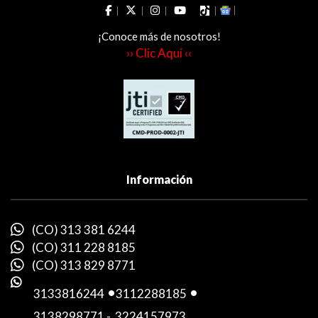
¡Conoce más de nosotros!
›› Clic Aquí ‹‹
Información
(CO) 313 381 6244
(CO) 311 228 8185
(CO) 313 829 8771
3133816244
-
3112288185
-
3138298771
-
3224157973