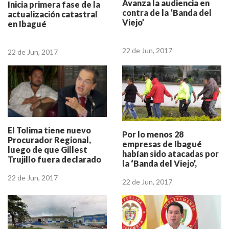
Avanza la audiencia en
Inicia primera fase de la
contra de la ‘Banda del
actualización catastral
Viejo’
en Ibagué
22 de Jun, 2017
22 de Jun, 2017
El Tolima tiene nuevo
Por lo menos 28
Procurador Regional,
empresas de Ibagué
luego de que Gillest
habían sido atacadas por
Trujillo fuera declarado
la ‘Banda del Viejo’,
insubsistente
desarticulada en las
22 de Jun, 2017
22 de Jun, 2017
últimas horas