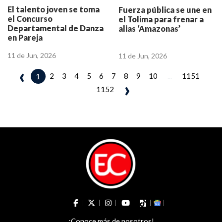
El talento joven se toma
Fuerza pública se une en
el Concurso
el Tolima para frenar a
Departamental de Danza
alias ‘Amazonas’
en Pareja
11 de Jun, 2026
11 de Jun, 2026
‹
2
3
4
5
6
7
8
9
10
...
1151
1
›
1152
¡Conoce más de nosotros!