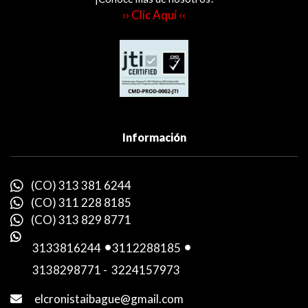
›› Clic Aquí ‹‹
Información
(CO) 313 381 6244
(CO) 311 228 8185
(CO) 313 829 8771
3133816244
-
3112288185
-
3138298771
-
3224157973
elcronistaibague@gmail.com