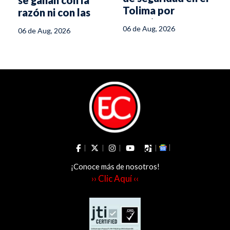
se ganan con la
Tolima por
razón ni con las
posesión
propuestas":
06 de Aug, 2026
06 de Aug, 2026
presidencial
estratega de De la
Espriella
¡Conoce más de nosotros!
›› Clic Aquí ‹‹