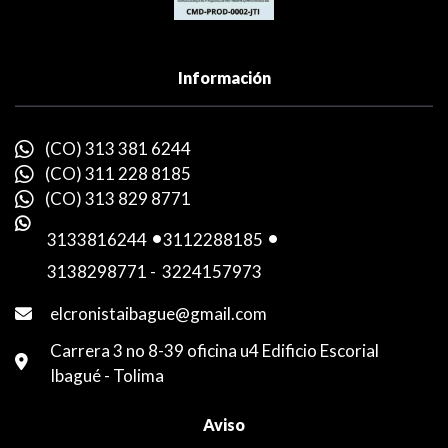
Información
(CO) 313 381 6244
(CO) 311 228 8185
(CO) 313 829 8771
3133816244
-
3112288185
-
3138298771
-
3224157973
elcronistaibague@gmail.com
Carrera 3 no 8-39 oficina u4 Edificio Escorial
Ibagué - Tolima
Aviso