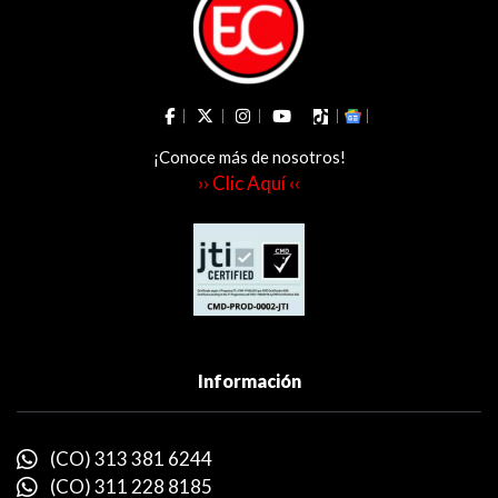
¡Conoce más de nosotros!
›› Clic Aquí ‹‹
Información
(CO) 313 381 6244
(CO) 311 228 8185