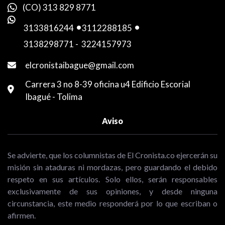
(CO) 313 829 8771
3133816244
-
3112288185
-
3138298771
-
3224157973
elcronistaibague@gmail.com
Carrera 3 no 8-39 oficina u4 Edificio Escorial
Ibagué - Tolima
Aviso
Se advierte, que los columnistas de El Cronista.co ejercerán su
misión sin ataduras ni mordazas, pero guardando el debido
respeto en sus artículos. Solo ellos, serán responsables
exclusivamente de sus opiniones, y desde ninguna
circunstancia, este medio responderá por lo que escriban o
afirmen.