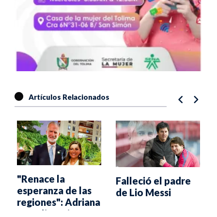
Artículos Relacionados
"Renace la
Falleció el padre
esperanza de las
de Lio Messi
regiones": Adriana
l
Magali Matiz