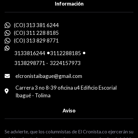
Información
(CO) 313 381 6244
(CO) 311 228 8185
(CO) 313 829 8771
3133816244
-
3112288185
-
3138298771
-
3224157973
elcronistaibague@gmail.com
Carrera 3 no 8-39 oficina u4 Edificio Escorial
Ibagué - Tolima
Aviso
Se advierte, que los columnistas de El Cronista.co ejercerán su