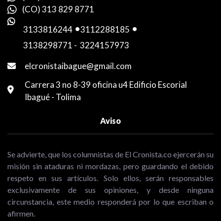
(CO) 313 829 8771
3133816244
-
3112288185
-
3138298771
-
3224157973
elcronistaibague@gmail.com
Carrera 3 no 8-39 oficina u4 Edificio Escorial
Ibagué - Tolima
Aviso
Se advierte, que los columnistas de El Cronista.co ejercerán su
misión sin ataduras ni mordazas, pero guardando el debido
respeto en sus artículos. Solo ellos, serán responsables
exclusivamente de sus opiniones, y desde ninguna
circunstancia, este medio responderá por lo que escriban o
afirmen.