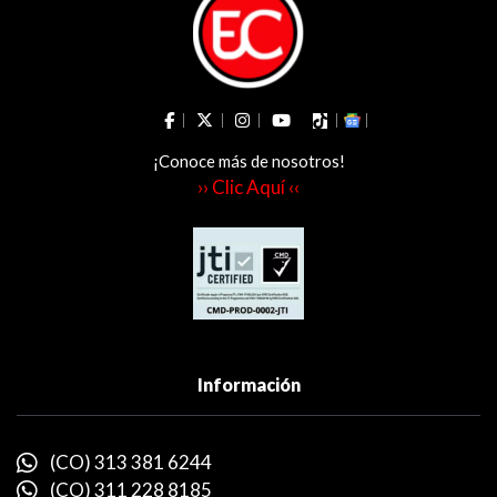
¡Conoce más de nosotros!
›› Clic Aquí ‹‹
Información
(CO) 313 381 6244
(CO) 311 228 8185