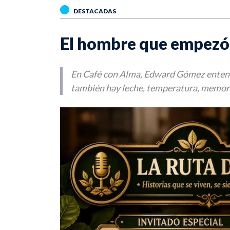
DESTACADAS
El hombre que empezó 
En Café con Alma, Edward Gómez entendi
también hay leche, temperatura, memoria