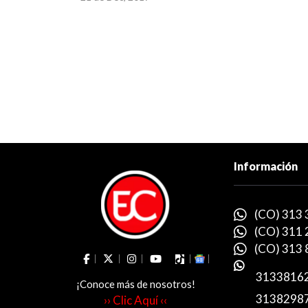
Información
(CO) 313 
(CO) 311 
(CO) 313 
3133816
¡Conoce más de nosotros!
3138298
›› Clic Aquí ‹‹