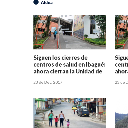
Aldea
Siguen los cierres de
Sigue
centros de salud en Ibagué:
cent
ahora cierran la Unidad de
ahor
Cuidado Intensivo
Cuid
23 de Dec, 2017
23 de 
Pediátrico
Pedi