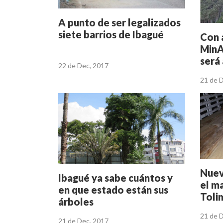
A punto de ser legalizados
siete barrios de Ibagué
Con 
MinA
será
22 de Dec, 2017
21 de 
Nuev
Ibagué ya sabe cuántos y
el m
en que estado están sus
Toli
árboles
21 de 
21 de Dec, 2017