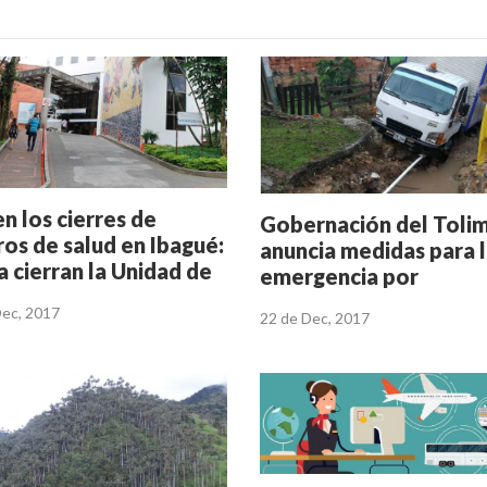
n los cierres de
Gobernación del Toli
ros de salud en Ibagué:
anuncia medidas para 
a cierran la Unidad de
emergencia por
ado Intensivo
deslizamientos en
Dec, 2017
22 de Dec, 2017
átrico
Villarrica