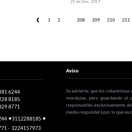
21 de Dec, 2017
‹
1
2
...
208
209
210
211
Aviso
Se advierte, que los columnistas 
381 6244
mordazas, pero guardando el de
228 8185
responsables exclusivamente de 
829 8771
medio responderá por lo que escr
244
-
3112288185
-
771
-
3224157973