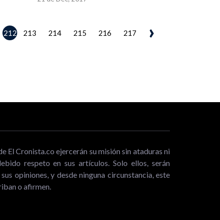
›
212
213
214
215
216
217
de El Cronista.co ejercerán su misión sin ataduras ni
bido respeto en sus artículos. Solo ellos, serán
sus opiniones, y desde ninguna circunstancia, este
iban o afirmen.