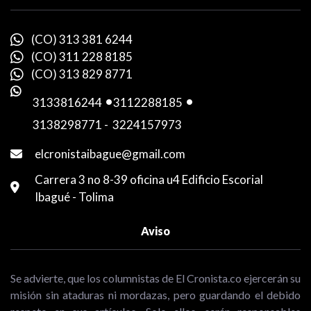
(CO) 313 381 6244
(CO) 311 228 8185
(CO) 313 829 8771
3133816244
-
3112288185
-
3138298771
-
3224157973
elcronistaibague@gmail.com
Carrera 3 no 8-39 oficina u4 Edificio Escorial
Ibagué - Tolima
Aviso
Se advierte, que los columnistas de El Cronista.co ejercerán su
misión sin ataduras ni mordazas, pero guardando el debido