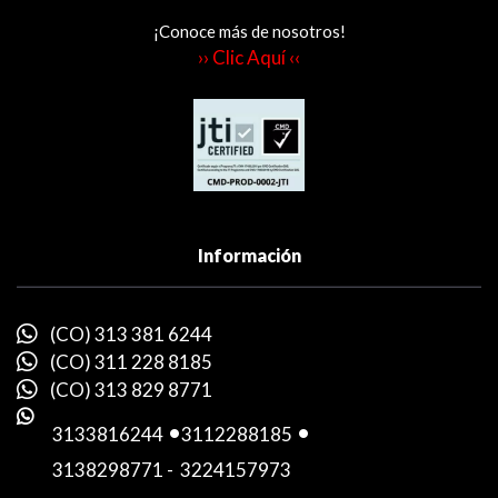
¡Conoce más de nosotros!
›› Clic Aquí ‹‹
Información
(CO) 313 381 6244
(CO) 311 228 8185
(CO) 313 829 8771
3133816244
-
3112288185
-
3138298771
-
3224157973