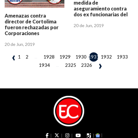
medida de
aseguramiento contra
dos ex funcionarias del
Amenazas contra
banco Agrario, por
director de Cortolima
20 de Jun, 2019
fraude a campesinos del
fueron rechazadas por
Tolima
Corporaciones
Autónomas Regionales
20 de Jun, 2019
‹
1
2
...
1928
1929
1930
1932
1933
1931
›
1934
...
2325
2326