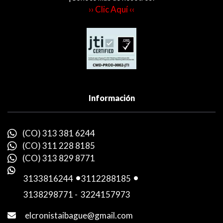
›› Clic Aquí ‹‹
Información
(CO) 313 381 6244
(CO) 311 228 8185
(CO) 313 829 8771
3133816244
-
3112288185
-
3138298771
-
3224157973
elcronistaibague@gmail.com