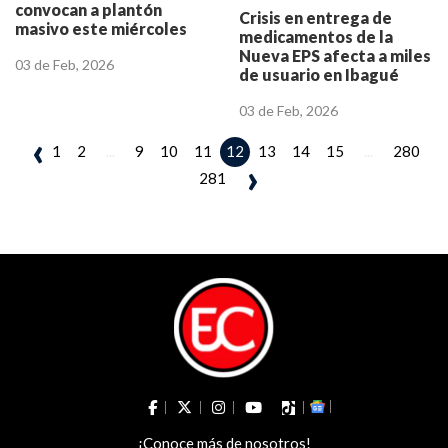
convocan a plantón
Crisis en entrega de
masivo este miércoles
medicamentos de la
frente al M30
Nueva EPS afecta a miles
03 de Feb, 2026
de usuario en Ibagué
03 de Feb, 2026
‹
1
2
...
9
10
11
13
14
15
...
280
12
›
281
¡Conoce más de nosotros!