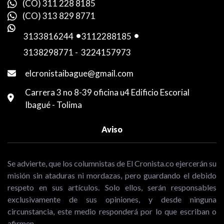
(CO) 311 228 8185
(CO) 313 829 8771
3133816244
-
3112288185
-
3138298771
-
3224157973
elcronistaibague@gmail.com
Carrera 3 no 8-39 oficina u4 Edificio Escorial
Ibagué - Tolima
Aviso
Se advierte, que los columnistas de El Cronista.co ejercerán su
misión sin ataduras ni mordazas, pero guardando el debido
respeto en sus artículos. Solo ellos, serán responsables
exclusivamente de sus opiniones, y desde ninguna
circunstancia, este medio responderá por lo que escriban o
afirmen.