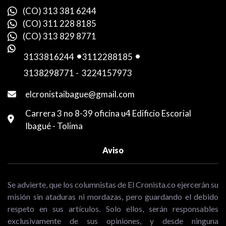
(CO) 313 381 6244
(CO) 311 228 8185
(CO) 313 829 8771
3133816244
-
3112288185
-
3138298771
-
3224157973
elcronistaibague@gmail.com
Carrera 3 no 8-39 oficina u4 Edificio Escorial
Ibagué - Tolima
Aviso
Se advierte, que los columnistas de El Cronista.co ejercerán su
misión sin ataduras ni mordazas, pero guardando el debido
respeto en sus artículos. Solo ellos, serán responsables
exclusivamente de sus opiniones, y desde ninguna