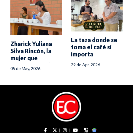
La taza donde se
Zharick Yuliana
toma el café sí
Silva Rincón, la
importa
mujer que
encontró en el
29 de Apr, 2026
05 de May, 2026
café su voz y su
camino