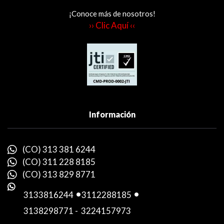
¡Conoce más de nosotros!
›› Clic Aquí ‹‹
Información
(CO) 313 381 6244
(CO) 311 228 8185
(CO) 313 829 8771
3133816244
-
3112288185
-
3138298771
-
3224157973