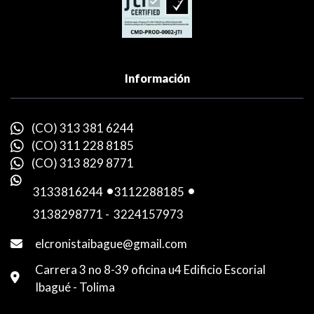
Información
(CO) 313 381 6244
(CO) 311 228 8185
(CO) 313 829 8771
3133816244
-
3112288185
-
3138298771
-
3224157973
elcronistaibague@gmail.com
Carrera 3 no 8-39 oficina u4 Edificio Escorial
Ibagué - Tolima