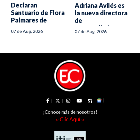
Declaran
Adriana Avilés es
s
Santuario de Flora
la nueva directora
Palmares de
de
Tochecito
Emprendimiento
07 de Aug, 2026
07 de Aug, 2026
de la Secretaría
de la Mujer del
Tolima
¡Conoce más de nosotros!
›› Clic Aquí ‹‹