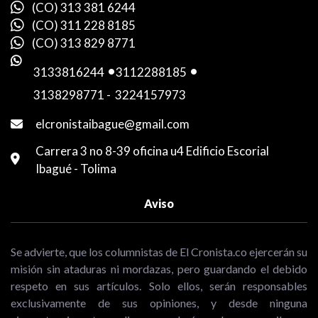
(CO) 313 381 6244
(CO) 311 228 8185
(CO) 313 829 8771
3133816244
-
3112288185
-
3138298771
-
3224157973
elcronistaibague@gmail.com
Carrera 3 no 8-39 oficina u4 Edificio Escorial
Ibagué - Tolima
Aviso
Se advierte, que los columnistas de El Cronista.co ejercerán su
misión sin ataduras ni mordazas, pero guardando el debido
respeto en sus artículos. Solo ellos, serán responsables
exclusivamente de sus opiniones, y desde ninguna