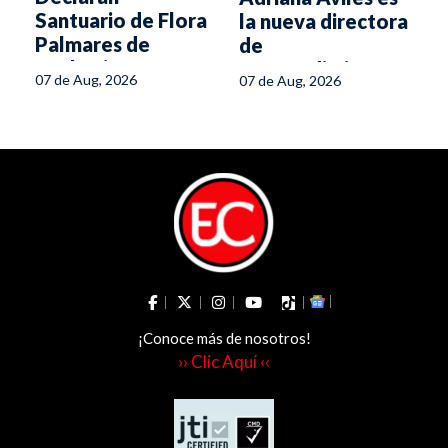
Santuario de Flora
la nueva directora
Palmares de
de
Tochecito
Emprendimiento
07 de Aug, 2026
07 de Aug, 2026
de la Secretaría
de la Mujer del
Tolima
¡Conoce más de nosotros!
›› Clic Aquí ‹‹