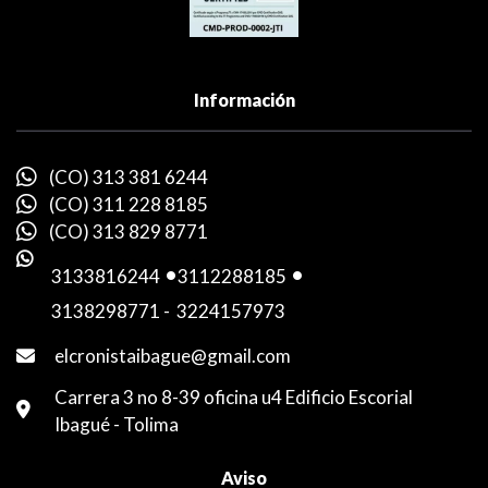
Información
(CO) 313 381 6244
(CO) 311 228 8185
(CO) 313 829 8771
3133816244
-
3112288185
-
3138298771
-
3224157973
elcronistaibague@gmail.com
Carrera 3 no 8-39 oficina u4 Edificio Escorial
Ibagué - Tolima
Aviso