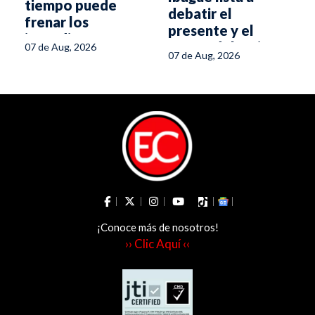
tiempo puede
debatir el
frenar los
presente y el
incendios
futuro del turismo
07 de Aug, 2026
forestales en el
07 de Aug, 2026
en el Tolima
Tolima
¡Conoce más de nosotros!
›› Clic Aquí ‹‹