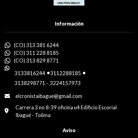
Información
(CO) 313 381 6244
(CO) 311 228 8185
(CO) 313 829 8771
3133816244
-
3112288185
-
3138298771
-
3224157973
elcronistaibague@gmail.com
Carrera 3 no 8-39 oficina u4 Edificio Escorial
Ibagué - Tolima
Aviso