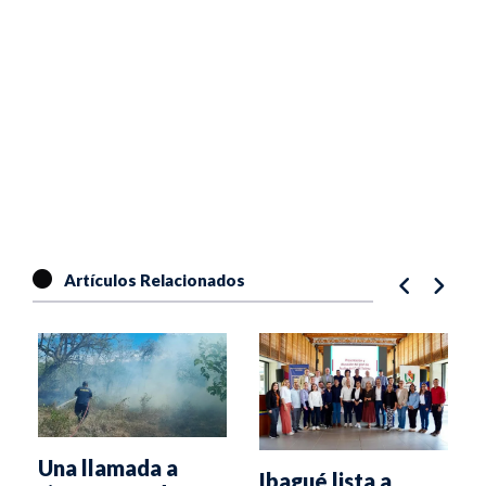
Artículos Relacionados
á
Una llamada a
Ibagué lista a