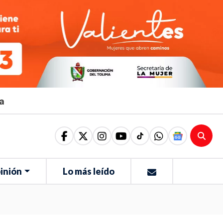
ma
inión
Lo más leído