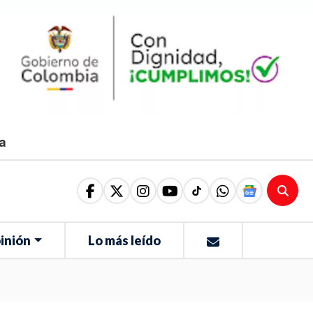
ma
inión
Lo más leído