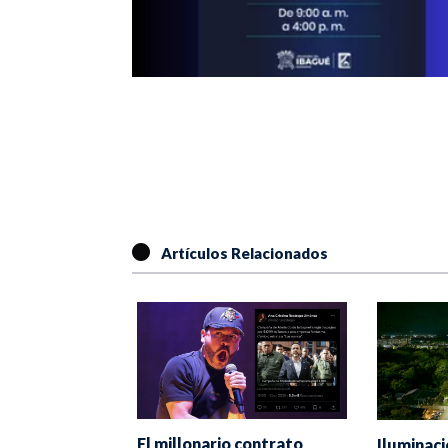
Artículos Relacionados
El millonario contrato
taña Garzón
Iluminaci