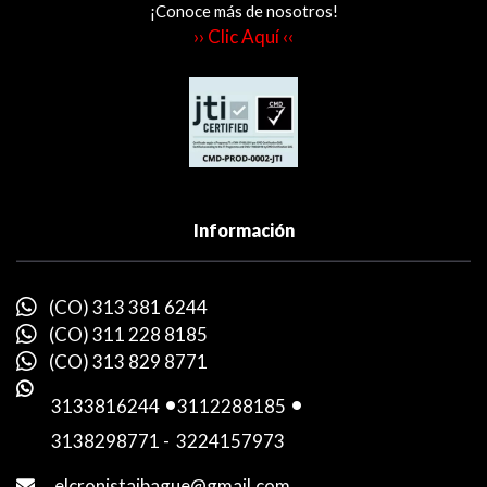
¡Conoce más de nosotros!
›› Clic Aquí ‹‹
Información
(CO) 313 381 6244
(CO) 311 228 8185
(CO) 313 829 8771
3133816244
-
3112288185
-
3138298771
-
3224157973
elcronistaibague@gmail.com