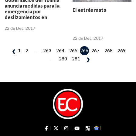
anuncia medidas para la
El estrés mata
emergencia por
deslizamientos en
Villarrica
22 de Dec, 2017
22 de Dec, 2017
‹
1
2
...
263
264
265
267
268
269
266
›
...
280
281