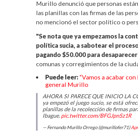
Murillo denunció que personas están
las planillas con las firmas de las p
no mencionó el sector político o per
"Se nota que ya empezamos la contie
política sucia, a sabotear el proces
pagando $50.000 para desaparecer la
comunas y corregimientos de la ciuda
Puede leer:
“Vamos a acabar con l
general Murillo
AHORA SI PARECE QUE INICIO LA CON
ya empezó el juego sucio, se está ofre
planillas de la recolección de firmas par
Ibague.
pic.twitter.com/BFGJpnSz1R
— Fernando Murillo Orrego (@murillofer71)
Apr