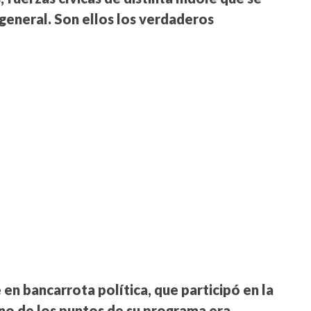
general. Son ellos los verdaderos
n bancarrota política, que participó en la
no de los puntos de su programa era