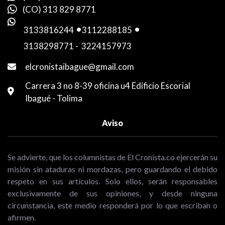
(CO) 313 829 8771
3133816244
-
3112288185
-
3138298771
-
3224157973
elcronistaibague@gmail.com
Carrera 3 no 8-39 oficina u4 Edificio Escorial
Ibagué - Tolima
Aviso
Se advierte, que los columnistas de El Cronista.co ejercerán su
misión sin ataduras ni mordazas, pero guardando el debido
respeto en sus artículos. Solo ellos, serán responsables
exclusivamente de sus opiniones, y desde ninguna
circunstancia, este medio responderá por lo que escriban o
afirmen.