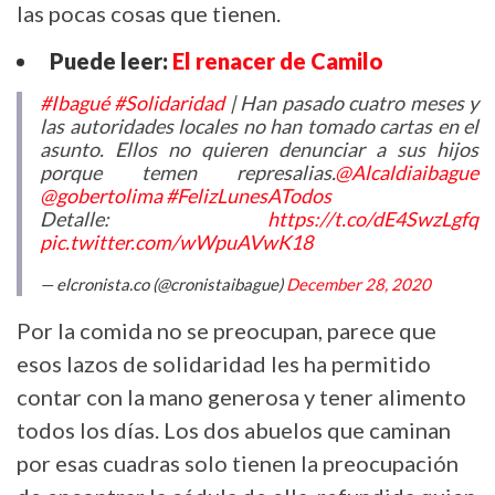
las pocas cosas que tienen.
Puede leer:
El renacer de Camilo
#Ibagué
#Solidaridad
| Han pasado cuatro meses y
las autoridades locales no han tomado cartas en el
asunto. Ellos no quieren denunciar a sus hijos
porque temen represalias.
@Alcaldiaibague
@gobertolima
#FelizLunesATodos
Detalle:
https://t.co/dE4SwzLgfq
pic.twitter.com/wWpuAVwK18
— elcronista.co (@cronistaibague)
December 28, 2020
Por la comida no se preocupan, parece que
esos lazos de solidaridad les ha permitido
contar con la mano generosa y tener alimento
todos los días. Los dos abuelos que caminan
por esas cuadras solo tienen la preocupación