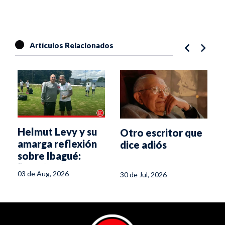
Artículos Relacionados
Helmut Levy y su
Otro escritor que
a
amarga reflexión
dice adiós
sobre Ibagué:
“Creciendo, pero
03 de Aug, 2026
30 de Jul, 2026
sin condiciones”