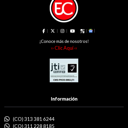
¡Conoce más de nosotros!
›› Clic Aquí ‹‹
Información
(CO) 313 381 6244
(CO) 311 228 8185