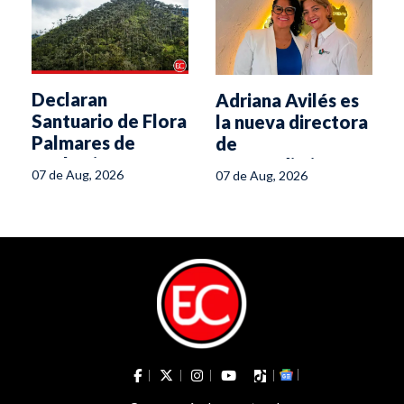
Declaran
Adriana Avilés es
s
Santuario de Flora
la nueva directora
Palmares de
de
Tochecito
Emprendimiento
07 de Aug, 2026
07 de Aug, 2026
de la Secretaría
de la Mujer del
Tolima