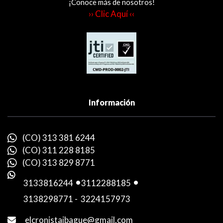
¡Conoce más de nosotros!
›› Clic Aquí ‹‹
Información
(CO) 313 381 6244
(CO) 311 228 8185
(CO) 313 829 8771
3133816244
-
3112288185
-
3138298771
-
3224157973
elcronistaibague@gmail.com