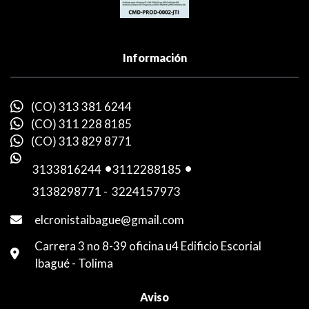
Información
(CO) 313 381 6244
(CO) 311 228 8185
(CO) 313 829 8771
3133816244
-
3112288185
-
3138298771
-
3224157973
elcronistaibague@gmail.com
Carrera 3 no 8-39 oficina u4 Edificio Escorial
Ibagué - Tolima
Aviso