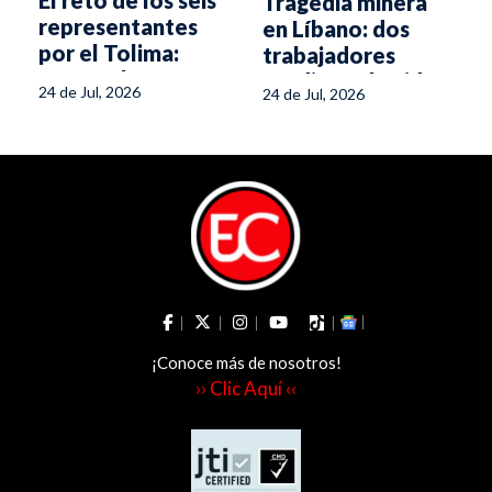
Tragedia minera
representantes
en Líbano: dos
por el Tolima:
trabajadores
superar las
perdieron la vida
24 de Jul, 2026
24 de Jul, 2026
diferencias y
trabajar unidos
¡Conoce más de nosotros!
›› Clic Aquí ‹‹