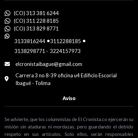
(CO) 313 381 6244
(CO) 311 228 8185
(CO) 313 829 8771
3133816244
-
3112288185
-
3138298771
-
3224157973
elcronistaibague@gmail.com
Carrera 3 no 8-39 oficina u4 Edificio Escorial
Ibagué - Tolima
Aviso
Se advierte, que los columnistas de El Cronista.co ejercerán su
misión sin ataduras ni mordazas, pero guardando el debido
respeto en sus artículos. Solo ellos, serán responsables