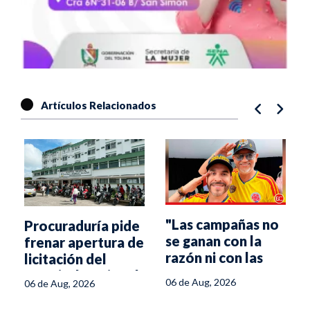
Artículos Relacionados
"Las campañas no
Procuraduría pide
r
se ganan con la
frenar apertura de
razón ni con las
licitación del
propuestas":
Hospital Regional
06 de Aug, 2026
06 de Aug, 2026
estratega de De la
del Líbano
Espriella