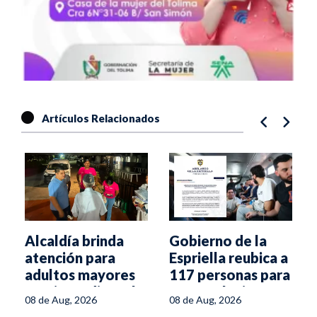
Artículos Relacionados
Alcaldía brinda
Gobierno de la
atención para
Espriella reubica a
adultos mayores
117 personas para
l
tras incendio en la
frenar el crimen
08 de Aug, 2026
08 de Aug, 2026
avenida Ambalá
desde las cárceles