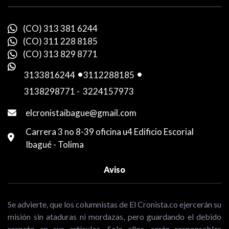
(CO) 313 381 6244
(CO) 311 228 8185
(CO) 313 829 8771
3133816244
-
3112288185
-
3138298771
-
3224157973
elcronistaibague@gmail.com
Carrera 3 no 8-39 oficina u4 Edificio Escorial
Ibagué - Tolima
Aviso
Se advierte, que los columnistas de El Cronista.co ejercerán su
misión sin ataduras ni mordazas, pero guardando el debido
respeto en sus artículos. Solo ellos, serán responsables